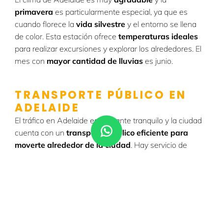
primavera
es particularmente especial, ya que es
cuando florece la
vida silvestre
y el entorno se llena
de color. Esta estación ofrece
temperaturas ideales
para realizar excursiones y explorar los alrededores. El
mes con
mayor cantidad de lluvias
es junio.
TRANSPORTE PÚBLICO EN
ADELAIDE
El tráfico en Adelaide es bastante tranquilo y la ciudad
cuenta con un
transporte público eficiente para
moverte alrededor de la ciudad
. Hay servicio de
autobús, tren y
tram
(tranvía) y, además, gracias a
la
Free Transit Zone
podrás moverte en autobús
y
tram
de forma gratuita dentro de las zonas más
importantes de la
city
.
El transporte para llegar a las playas, montañas y