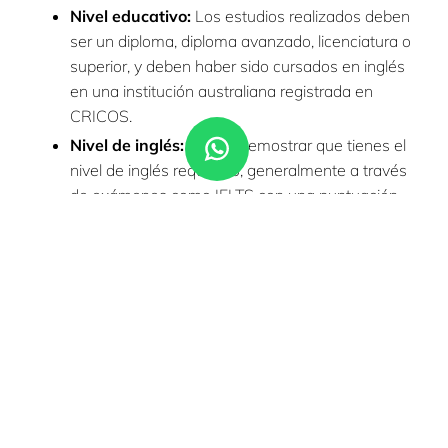
Nivel educativo:
Los estudios realizados deben
ser un diploma, diploma avanzado, licenciatura o
superior, y deben haber sido cursados en inglés
en una institución australiana registrada en
CRICOS.
Nivel de inglés:
Debes demostrar que tienes el
nivel de inglés requerido, generalmente a través
de exámenes como IELTS con una puntuación
general de 6 o PTE.
Seguro de salud
:
Es obligatorio contar con un
seguro de salud adecuado en el momento de
presentar la solicitud.
Antecedentes penales:
Deberás presentar un
certificado que demuestre que no tienes
antecedentes penales.
Obligaciones con el Gobierno:
No debes tener
deudas pendientes con el Gobierno Australiano.