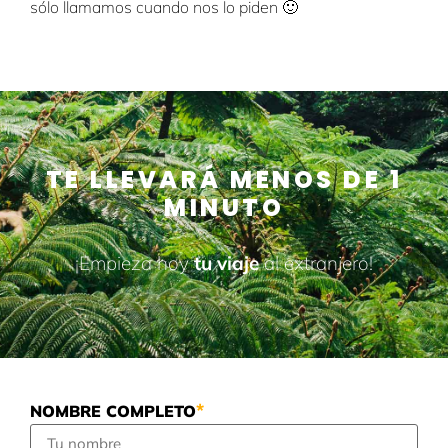
sólo llamamos cuando nos lo piden 🙂
TE LLEVARÁ MENOS DE 1
MINUTO
¡Empieza hoy
tu viaje
al extranjero!
*
NOMBRE COMPLETO