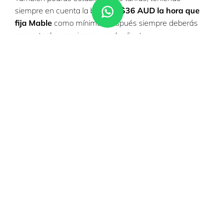
siempre en cuenta la base de
$36 AUD la hora que
fija Mable
como mínimo. Después siempre deberás
concretar los precios con cada cliente.
Una vez tengas tu
perfil completado y validado,
podrás empezar a aplicar a ofertas de trabajo o, en su
defecto, esperar a que alguna persona que busca
trabajadores contacte contigo. Debes saber que según
vayas trabajando, las personas a las que prestes tus
servicios
podrán ir escribiendo reseñas y valorando
tu trabajo
, algo que te ayudará a conseguir cada vez
más trabajo, ya que los perfiles con buenas
valoraciones son los más buscados.
Vocabulario para
trabajar como support
worker en Australia