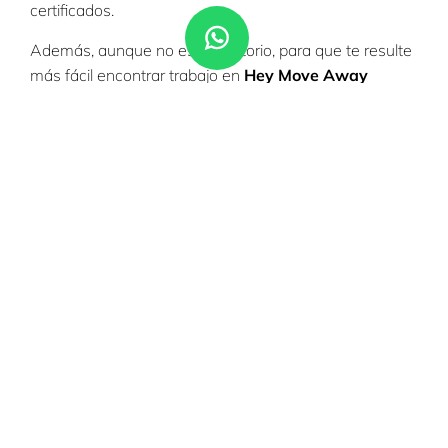
certificados.
Además, aunque no es obligatorio, para que te resulte
más fácil encontrar trabajo en
Hey Move Away
siempre recomendamos abrir una cuenta bancaria en
el país y tener un teléfono australiano.
Trabajar en Australia
sin experiencia
Ahora que ya sabes cuáles son los requisitos, vamos a
contarte por qué es fácil
trabajar en Australia sin
experiencia
. Para empezar, debes saber que acceder
a un puesto cualificado suele resultar difícil para
estudiantes recién llegados al país. Sin embargo, el
trabajo abunda en sectores como el turismo, la
hostelería, el cuidado de niños, las mudanzas o la