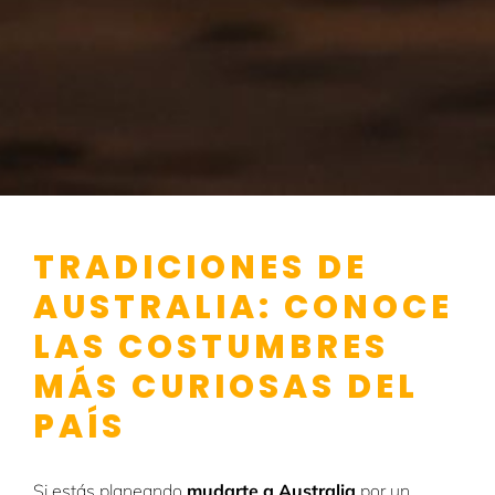
TRADICIONES DE
AUSTRALIA: CONOCE
LAS COSTUMBRES
MÁS CURIOSAS DEL
PAÍS
Si estás planeando
mudarte a Australia
por un