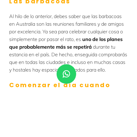
Las barbacoas
Al hilo de lo anterior, debes saber que las barbacoas
en Australia son las reuniones familiares y de amigos
por excelencia. Ya sea para celebrar cualquier cosa o
simplemente por pasar el rato, es
uno de los planes
que probablemente más se repetirá
durante tu
estancia en el país. De hecho, enseguida comprobarás
que en todas las ciudades e incluso en muchas casas
y hostales hay espacios habilitados para ello.
Comenzar el día cuando
sale el sol y haciendo surf o
footing
Como en la mayoría de países (España es una rara
excepción)
en Australia no hay persianas
,
por lo que
suelen levantarse cuando sale el sol, y probablemente