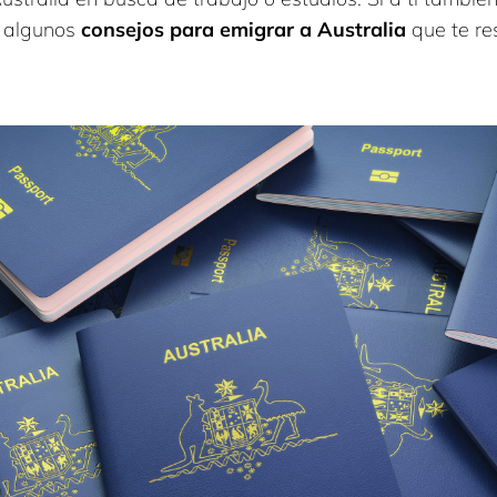
s algunos
consejos para emigrar a Australia
que te re