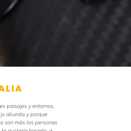
ALIA
les paisajes y entornos,
bajo abunda y porque
ez son más las personas
 te gustaría hacerlo, a